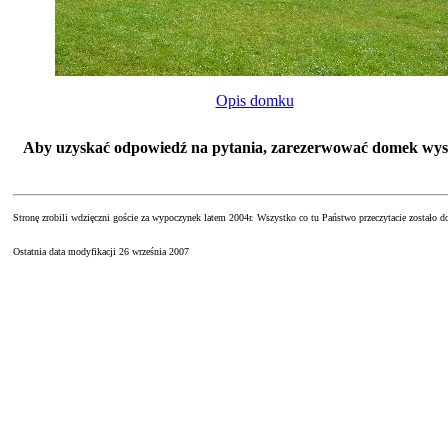
Opis domku
Aby uzyskać odpowiedź na pytania, zarezerwować domek wy
Stronę zrobili wdzięczni goście za wypoczynek latem 2004r. Wszystko co tu Państwo przeczytacie zostało d
Ostatnia data modyfikacji
26 września 2007