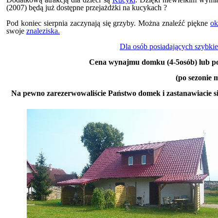
(2007) będą już dostępne przejażdżki na kucykach ?
Pod koniec sierpnia zaczynają się grzyby. Można znaleźć piękne
ok
swoje
znaleziska.
Dla osób posiadających szybkie 
Cena wynajmu domku (4-5osób) lub poł
(po sezonie 
Na pewno zarezerwowaliście Państwo domek i zastanawiacie s