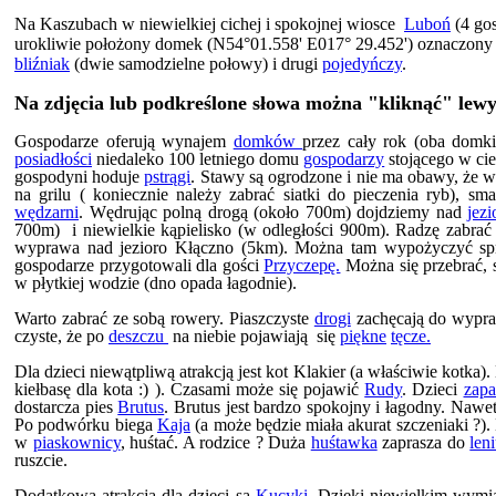
Na Kaszubach w niewielkiej cichej i spokojnej wiosce
Lubo
ń
(4 go
urokliwie położony domek (N54°01.558' E017° 29.452') oznaczony n
bliźniak
(dwie samodzielne połowy) i drugi
pojedyńczy
.
Na zdjęcia lub podkreślone słowa można "kliknąć" lewym
Gospodarze oferują wynajem
domków
przez cały rok (oba domki
posiadłości
niedaleko 100 letniego domu
gospodarzy
stojącego w cie
gospodyni hoduje
pstrągi
. Stawy są ogrodzone i nie ma obawy, że 
na grilu ( koniecznie należy zabrać siatki do pieczenia ryb), 
wędzarni
. Wędrując polną drogą (około 700m) dojdziemy nad
jezi
700m) i niewielkie kąpielisko (w odległości 900m). Radzę zabrać 
wyprawa nad jezioro Kłączno (5km). Można tam wypożyczyć sprz
gospodarze przygotowali dla gości
Przyczepę.
Można się przebrać, 
w płytkiej wodzie (dno opada łagodnie).
Warto zabrać ze sobą rowery. Piaszczyste
drogi
zachęcają do wypraw
czyste, że po
deszczu
na niebie pojawiają się
piękne
tęcze.
Dla dzieci niewątpliwą atrakcją jest kot Klakier (a właściwie kotka)
kiełbasę dla kota :) ). Czasami może się pojawić
Rudy
. Dzieci
zapa
dostarcza pies
Brutus
. Brutus jest bardzo spokojny i łagodny. Nawet 
Po podwórku biega
Kaja
(a może będzie miała akurat szczeniaki ?).
w
piaskownicy
, huśtać. A rodzice ? Duża
huśtawka
zaprasza do
len
ruszcie.
Dodatkową atrakcją dla dzieci są
Kucyki
. Dzięki niewielkim wymi